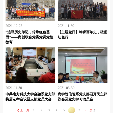
2021-12-22
2021-11-30
“追寻历史印记，传承红色基
【主题党日】峥嵘百年史，砥砺
因”——商创联合党委党员党性
红色行
教育
2021-11-30
2021-03-30
中共南方科技大学金融系党支部
商学院信管系党支部召开民主评
换届选举会议暨支部党员大会
议会及党史学习动员会
上一页
1
2
3
4
5
6
7
下一页