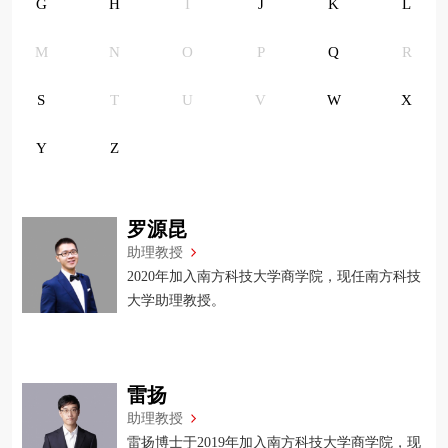
G
H
I
J
K
L
M
N
O
P
Q
R
S
T
U
V
W
X
Y
Z
罗源昆
助理教授
2020年加入南方科技大学商学院，现任南方科技
大学助理教授。
雷扬
助理教授
雷扬博士于2019年加入南方科技大学商学院，现