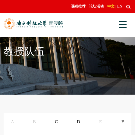
课程推荐
论坛活动
中文
|
EN
教授队伍
A
B
C
D
E
F