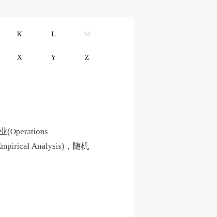
K
L
M
X
Y
Z
erations
irical Analysis)，随机