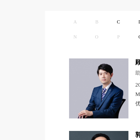
A
B
C
N
O
P
2
M
优