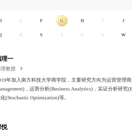
D
E
F
G
H
I
J
Q
R
S
T
U
V
W
顾理一
助理教授
019年加入南方科技大学商学院，主要研究方向为运营管理商业(Op
anagement)，运营分析(Business Analytics)，实证分析研究(Emp
化(Stochastic Optimization)等。
郭悦