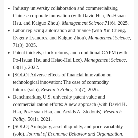
Industry-university collaboration and commercializing
Chinese corporate innovation (with David Hsu, Po-Hsuan
Hsu, and Kaiguo Zhou),
Management Science
,71(6), 2025.
Labor-replacing automation and finance (with Xin Cheng,
Evgeny Lyandres, and Kaiguo Zhou),
Management Science
,
71(8), 2025.
Patent thickets, stock returns, and conditional CAPM (with
Po-Hsuan Hsu and Hsiao-Hui Lee),
Management Science
,
68(11), 2022.
[SOLO] Adverse effects of financial innovation on
technological innovation: The case of commodity
futures (solo),
Research Policy
, 55(7), 2026.
Benchmarking U.S. university patent value and
commercialization efforts: A new approach (with David H.
Hsu, Po-Hsuan Hsu, and Arvids A. Ziedonis),
Research
Policy
, 50(1), 2021.
[SOLO] Ambiguity, asset illiquidity, and price variability
(solo),
Journal of Economic Behavior and Organization
,