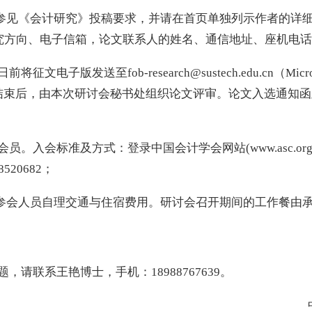
参见《会计研究》投稿要求，并请在首页单独列示作者的详
究方向、电子信箱，论文联系人的姓名、通信地址、座机电话
征文电子版发送至fob-research@sustech.edu.cn（Mi
结束后，由本次研讨会秘书处组织论文评审。论文入选通知函及参
。入会标准及方式：登录中国会计学会网站(www.asc.org
20682；
参会人员自理交通与住宿费用。研讨会召开期间的工作餐由
联系王艳博士，手机：18988767639。