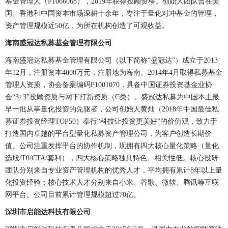
基金管理人（P1066068），2019年获得投顾资格。创始人团队曾在美
国、香港和中国资本市场深耕十余年，专注于量化对冲基金的管理，
资产管理规模近50亿，为所在机构创造了可观收益。
海南盛冠达私募基金管理有限公司
海南盛冠达私募基金管理有限公司（以下简称“盛冠达”）成立于2013
年12月，注册资本4000万元，注册地为海南。2014年4月取得私募基金
管理人资质，协会备案编码P1001070，具备中国证券投资基金业协
会“3+3”投顾资质与网下打新资质（C类）。盛冠达私募为中国本土最
早一批从事量化投资的先驱者，公司创始人黄灿（2018年中国最佳私
募证券投资经理TOP50）奉行“科技让投资更美好”的价值观，致力于
打造国内卓越的平台型量化私募资产管理公司，为客户创造长期价
值。公司注重发挥平台的协作机制，现拥有四大核心量化策略（量化
选股/T0/CTA/套利），四大核心策略独具特色、相关性低。核心投研
团队分别来自专业资产管理机构的优秀人才，平均拥有累计8年以上量
化投资经验；核心技术人才分别来自小米、谷歌、微软、腾讯等互联
网平台。公司目前累计管理规模超过70亿。
深圳市启能达科技有限公司