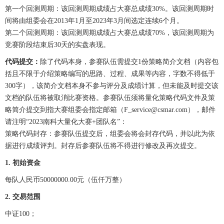
第一个回测周期：该回测周期成绩占大赛总成绩30%。该回测周期时
间将由组委会在2013年1月至2023年3月间选定连续6个月。
第二个回测周期：该回测周期成绩占大赛总成绩70%，该回测周期为
竞赛阶段结束后30天的实盘表现。
代码提交：
除了代码本身，参赛队伍需提交1份策略简介文档（内容包
括且不限于介绍策略编写的思路、过程、成果等内容，字数不得低于
300字），该简介文档本身不参与评分及成绩计算，但未能及时提交该
文档的队伍将被取消比赛资格。参赛队伍须将量化策略代码文件及策
略简介提交到指大赛组委会指定邮箱（F_service@csmar.com），邮件
请注明“2023南科大量化大赛+团队名”：
策略代码封存：参赛队伍提交后，组委会将会封存代码，并以此为依
据进行成绩评判。封存后参赛队伍将不得进行修改及再次提交。
1. 初始资金
每队人民币50000000.00元（伍仟万整）
2. 交易范围
中证100；