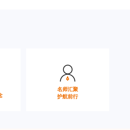
名师汇聚
念
护航前行